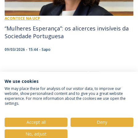
ACONTECE NA UCP
“Mulheres Esperança”: os alicerces invisíveis da
Sociedade Portuguesa
09/03/2026 - 15:44
Sapo
1
We use cookies
We may place these for analysis of our visitor data, to improve our
website, show personalised content and to give you a great website
experience. For more information about the cookies we use open the
Política de Privacidade
Termos e Condições
settings.
Direitos do Titular dos Dados
Accept all
Deny
No, adjust