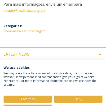
Para mais informações, envie um email para
saude@ics.lisboa.ucp.pt
Categories:
Licenciatura em Enfermagem
LATEST NEWS
UPCOMING EVENTS
We use cookies
We may place these for analysis of our visitor data, to improve our
website, show personalised content and to give you a great website
experience. For more information about the cookies we use open the
Política de Privacidade
Termos e Condições
settings.
Direitos do Titular dos Dados
Accept all
Deny