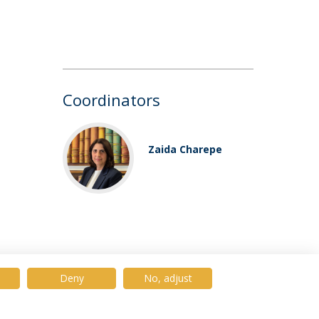
Coordinators
Zaida Charepe
Deny
No, adjust