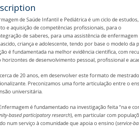
scription
agem de Saúde Infantil e Pediátrica é um ciclo de estudos
to e aquisição de competências profissionais, para o
tegração de saberes, para uma assistência de enfermagem
scido, criança e adolescente, tendo por base o modelo da p
ção é fundamentada na melhor evidência científica, com rec
o horizontes de desenvolvimento pessoal, profissional e aca
 cerca de 20 anos, em desenvolver este formato de mestrad
ionalizante. Preconizamos uma forte articulação entre o ens
nsão universitária.
 Enfermagem é fundamentado na investigação feita “na e co
ty-based participatory research
), em particular com populaç
ndo num serviço à comunidade que apoia o ensino (
service-b