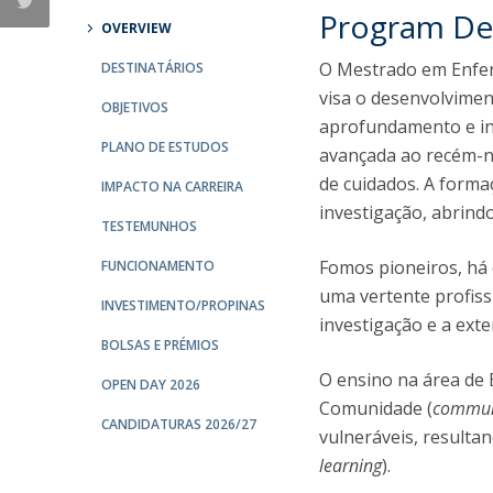
Program De
OVERVIEW
O Mestrado em Enferm
DESTINATÁRIOS
visa o desenvolvimen
OBJETIVOS
aprofundamento e in
PLANO DE ESTUDOS
avançada ao recém-na
de cuidados. A forma
IMPACTO NA CARREIRA
investigação, abrind
TESTEMUNHOS
Fomos pioneiros, há
FUNCIONAMENTO
uma vertente profiss
INVESTIMENTO/PROPINAS
investigação e a exte
BOLSAS E PRÉMIOS
O ensino na área de
OPEN DAY 2026
Comunidade (
communi
CANDIDATURAS 2026/27
vulneráveis, resulta
learning
).