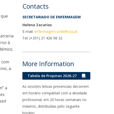
Contacts
, que
SECRETARIADO DE ENFERMAGEM
Helena Zacarias
E-mail:
enfermagem.sede@ucp.pt
arceria
Tel:
(+351) 21 426 98 32
urso à
démico.
o com
More Information
ino, a
Tabela de Propinas 2026-27
As sessões letivas presenciais decorrem
m” a
em horário compatível com a atividade
ões
profissional, em 20 horas semanais no
ased
máximo, distribuídas pelo seguinte
horário: