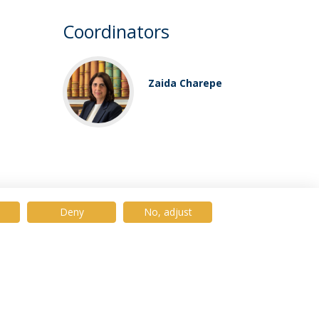
Coordinators
Zaida Charepe
Deny
No, adjust
© 2026 Universidade Católica Portuguesa