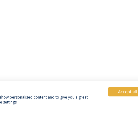
Accept all
, show personalised content and to give you a great
 settings.
Política de Privacidade
Termos e Condições
Direitos do Titular dos Dados