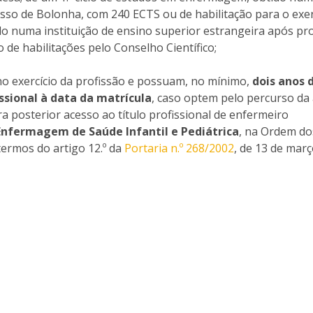
Eventos
sso de Bolonha, com 240 ECTS ou de habilitação para o exer
Projetos desenvolvidos
C
 numa instituição de ensino superior estrangeira após pr
de habilitações pelo Conselho Científico;
o exercício da profissão e possuam, no mínimo,
dois anos 
ssional à data da matrícula
, caso optem pelo percurso da
ra posterior acesso ao título profissional de enfermeiro
Enfermagem de Saúde Infantil e Pediátrica
, na Ordem do
termos do artigo 12.º da
Portaria n.º 268/2002
, de 13 de març