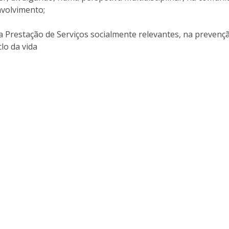
Eventos
nvolvimento;
Projetos desenvolvidos
C
a Prestação de Serviços socialmente relevantes, na prevenç
clo da vida