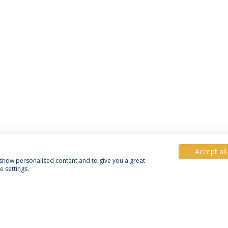
Accept all
, show personalised content and to give you a great
 settings.
Política de Privacidade
Termos e Condições
Direitos do Titular dos Dados