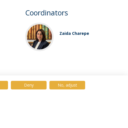
Coordinators
Zaida Charepe
Deny
No, adjust
© 2026 Universidade Católica Portuguesa