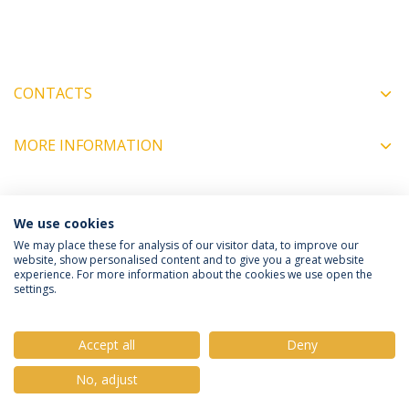
CONTACTS
MORE INFORMATION
COORDINATORS
We use cookies
We may place these for analysis of our visitor data, to improve our
website, show personalised content and to give you a great website
experience. For more information about the cookies we use open the
Política de Privacidade
Termos e Condições
settings.
Direitos do Titular dos Dados
Accept all
Deny
No, adjust
© 2026 Universidade Católica Portuguesa