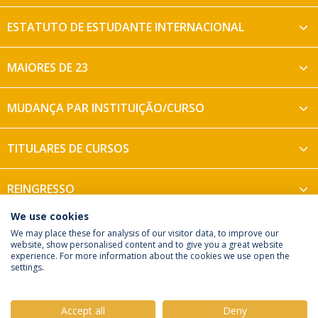
ESTATUTO DE ESTUDANTE INTERNACIONAL
MAIORES DE 23
MUDANÇA PAR INSTITUIÇÃO/CURSO
TITULARES DE CURSOS
REINGRESSO
We use cookies
We may place these for analysis of our visitor data, to improve our
website, show personalised content and to give you a great website
experience. For more information about the cookies we use open the
Política de Privacidade
Termos e Condições
settings.
Direitos do Titular dos Dados
Accept all
Deny