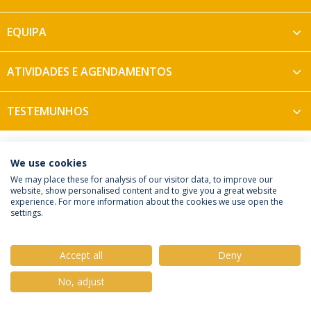
EQUIPA
ATIVIDADES E AGENDAMENTOS
TESTEMUNHOS
We use cookies
We may place these for analysis of our visitor data, to improve our
Política de Privacidade
Termos e Condições
website, show personalised content and to give you a great website
Direitos do Titular dos Dados
experience. For more information about the cookies we use open the
settings.
Accept all
Deny
© 2026 Universidade Católica Portuguesa
No, adjust