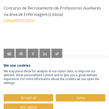
Concurso de Recrutamento de Professores Auxiliares
na área de Enfermagem (Lisboa)
Edital/0023/2024
We use cookies
We may place these for analysis of our visitor data, to improve our
website, show personalised content and to give you a great website
experience. For more information about the cookies we use open the
Política de Privacidade
Termos e Condições
settings.
Direitos do Titular dos Dados
Accept all
Deny
No, adjust