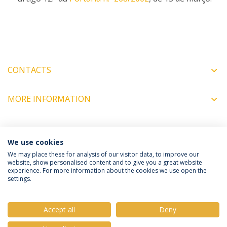
CONTACTS
MORE INFORMATION
COORDINATORS
We use cookies
We may place these for analysis of our visitor data, to improve our
website, show personalised content and to give you a great website
experience. For more information about the cookies we use open the
Política de Privacidade
Termos e Condições
settings.
Direitos do Titular dos Dados
Accept all
Deny