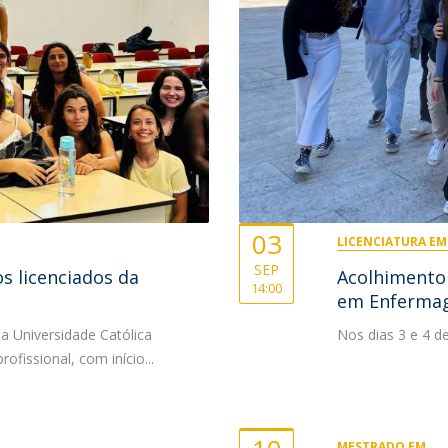
Eventos
Projetos desenvolvidos
C
03
LICENCIATURA E
SEP
 licenciados da
Acolhimento 
14:00
em Enferma
a Universidade Católica
Nos dias 3 e 4 d
fissional, com início...
MESTRADO EM