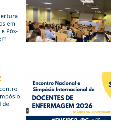
bertura
os em
e Pós-
 em
P
contro
impósio
l de