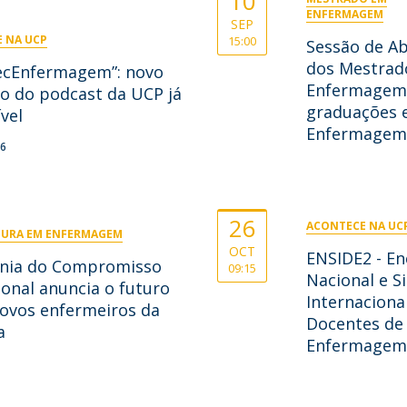
10
ENFERMAGEM
SEP
 NA UCP
15:00
Sessão de A
dos Mestrad
ecEnfermagem”: novo
Enfermagem 
o do podcast da UCP já
graduações
vel
Enfermagem
26
26
ACONTECE NA UC
TURA EM ENFERMAGEM
OCT
ENSIDE2 - En
nia do Compromisso
09:15
Nacional e S
ional anuncia o futuro
Internaciona
novos enfermeiros da
Docentes de
a
Enfermagem