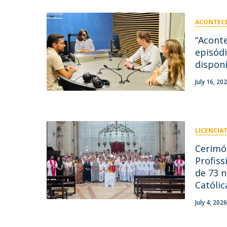
ACONTECE
“Acont
episódi
disponí
July 16, 20
LICENCIA
Cerimó
Profiss
de 73 
Católic
July 4, 2026