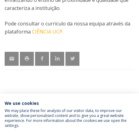
enfatizando o ensino de proximidade e qualidade que
caracteriza a instituição.
Pode consultar o currículo da nossa equipa através da
plataforma
CIÊNCIA UCP.
LATEST NEWS
We use cookies
We may place these for analysis of our visitor data, to improve our
website, show personalised content and to give you a great website
experience. For more information about the cookies we use open the
Política de Privacidade
Termos e Condições
settings.
Direitos do Titular dos Dados