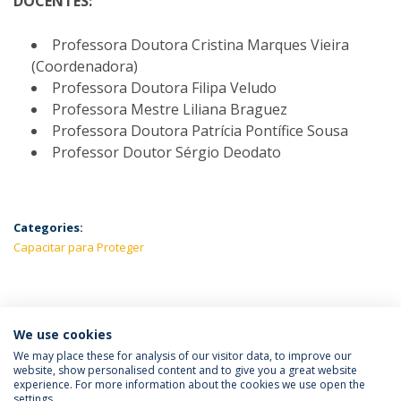
DOCENTES:
Professora Doutora Cristina Marques Vieira
(Coordenadora)
Professora Doutora Filipa Veludo
Professora Mestre Liliana Braguez
Professora Doutora Patrícia Pontífice Sousa
Professor Doutor Sérgio Deodato
Categories:
Capacitar para Proteger
LATEST NEWS
We use cookies
We may place these for analysis of our visitor data, to improve our
website, show personalised content and to give you a great website
experience. For more information about the cookies we use open the
Política de Privacidade
Termos e Condições
settings.