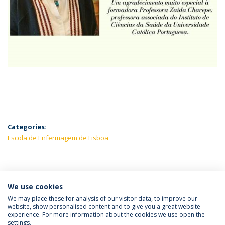
Categories:
Escola de Enfermagem de Lisboa
LATEST NEWS
We use cookies
We may place these for analysis of our visitor data, to improve our
website, show personalised content and to give you a great website
experience. For more information about the cookies we use open the
Política de Privacidade
Termos e Condições
settings.