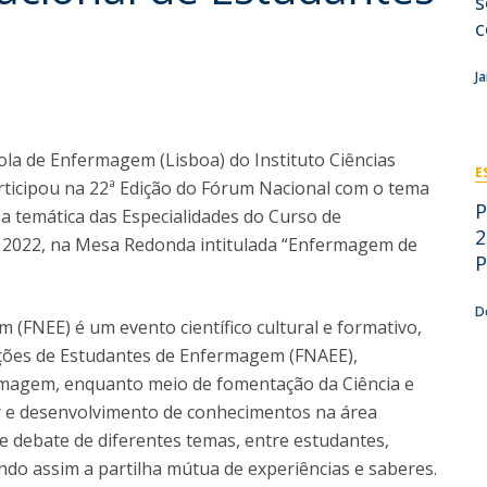
s
Eventos
c
Projetos desenvolvidos
C
J
ola de Enfermagem (Lisboa) do Instituto Ciências
E
rticipou na 22ª Edição do Fórum Nacional com o tema
P
a temática das Especialidades do Curso de
2
e 2022, na Mesa Redonda intitulada “Enfermagem de
P
D
(FNEE) é um evento científico cultural e formativo,
ções de Estudantes de Enfermagem (FNAEE),
rmagem, enquanto meio de fomentação da Ciência e
or e desenvolvimento de conhecimentos na área
 e debate de diferentes temas, entre estudantes,
ndo assim a partilha mútua de experiências e saberes.