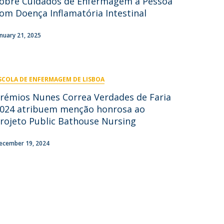
obre Cuidados de Enfermagem à Pessoa
om Doença Inflamatória Intestinal
ontactos
anuary 21, 2025
SCOLA DE ENFERMAGEM DE LISBOA
rémios Nunes Correa Verdades de Faria
024 atribuem menção honrosa ao
rojeto Public Bathouse Nursing
ecember 19, 2024