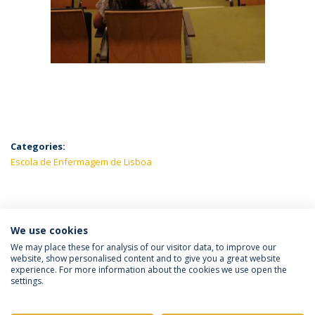
Categories:
Escola de Enfermagem de Lisboa
LATEST NEWS
We use cookies
We may place these for analysis of our visitor data, to improve our
website, show personalised content and to give you a great website
experience. For more information about the cookies we use open the
Política de Privacidade
Termos e Condições
settings.
Direitos do Titular dos Dados