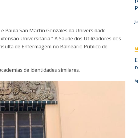
r
Eventos
P
Projetos desenvolvidos
C
J
a e Paula San Martin Gonzales da Universidade
extensão Universitária “ A Saúde dos Utilizadores dos
Consulta de Enfermagem no Balneário Público de
M
E
r
academias de identidades similares.
A