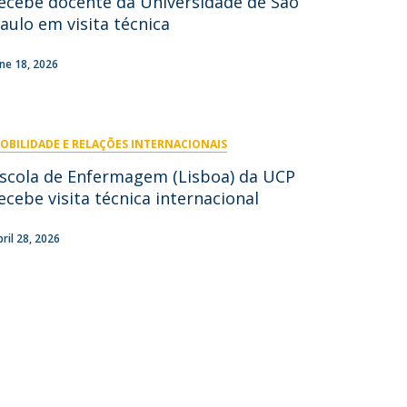
ecebe docente da Universidade de São
aulo em visita técnica
ontactos
une 18, 2026
OBILIDADE E RELAÇÕES INTERNACIONAIS
scola de Enfermagem (Lisboa) da UCP
ecebe visita técnica internacional
pril 28, 2026