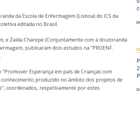
s
Eventos
c
Projetos desenvolvidos
C
randa da Escola de Enfermagem (Lisboa) do ICS da
J
letiva editada no Brasil.
em, e Zaida Charepe (Conjuntamente com a doutoranda
nfermagem, publicaram dois estudos na "PROENF.
E
.
P
2
a" e "Promover Esperança em pais de Crianças com
P
o conhecimento produzido no âmbito dos projetos de
re", coordenados, respetivamente por estes
D