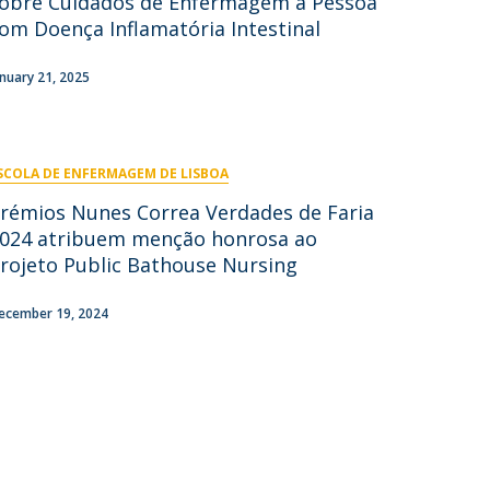
obre Cuidados de Enfermagem à Pessoa
om Doença Inflamatória Intestinal
ontactos
anuary 21, 2025
SCOLA DE ENFERMAGEM DE LISBOA
rémios Nunes Correa Verdades de Faria
024 atribuem menção honrosa ao
rojeto Public Bathouse Nursing
ecember 19, 2024