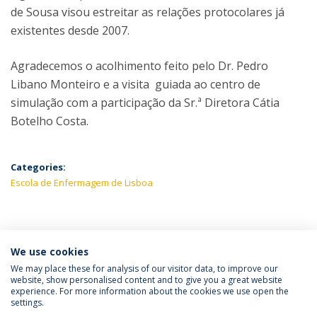
de Sousa visou estreitar as relações protocolares já
existentes desde 2007.
Agradecemos o acolhimento feito pelo Dr. Pedro
Libano Monteiro e a visita guiada ao centro de
simulação com a participação da Sr.ª Diretora Cátia
Botelho Costa.
Categories:
Escola de Enfermagem de Lisboa
LATEST NEWS
We use cookies
We may place these for analysis of our visitor data, to improve our
website, show personalised content and to give you a great website
experience. For more information about the cookies we use open the
Política de Privacidade
Termos e Condições
settings.
Direitos do Titular dos Dados