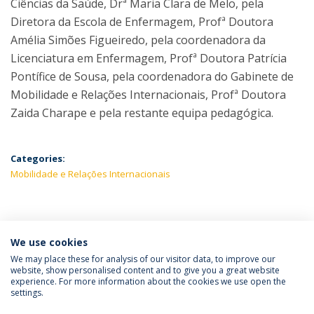
Ciências da Saúde, Drª Maria Clara de Melo, pela
Diretora da Escola de Enfermagem, Profª Doutora
Amélia Simões Figueiredo, pela coordenadora da
Licenciatura em Enfermagem, Profª Doutora Patrícia
Pontífice de Sousa, pela coordenadora do Gabinete de
Mobilidade e Relações Internacionais, Profª Doutora
Zaida Charape e pela restante equipa pedagógica.
Categories:
Mobilidade e Relações Internacionais
LATEST NEWS
We use cookies
We may place these for analysis of our visitor data, to improve our
website, show personalised content and to give you a great website
experience. For more information about the cookies we use open the
Política de Privacidade
Termos e Condições
settings.
Direitos do Titular dos Dados