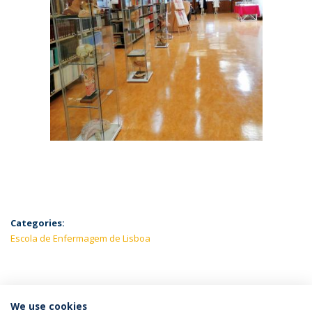
Categories:
Escola de Enfermagem de Lisboa
LATEST NEWS
We use cookies