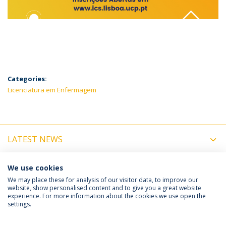
Categories:
Licenciatura em Enfermagem
LATEST NEWS
UPCOMING EVENTS
We use cookies
We may place these for analysis of our visitor data, to improve our
website, show personalised content and to give you a great website
experience. For more information about the cookies we use open the
Política de Privacidade
Termos e Condições
settings.
Direitos do Titular dos Dados