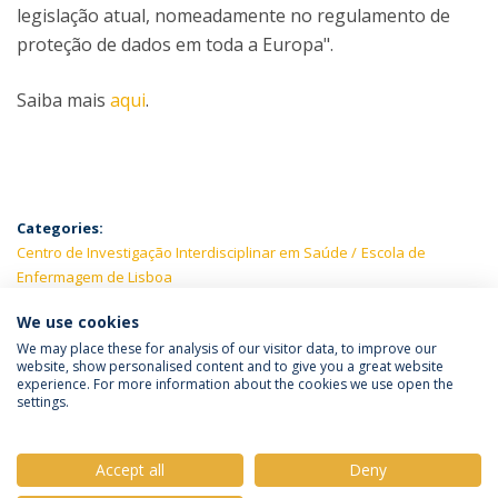
legislação atual, nomeadamente no regulamento de
proteção de dados em toda a Europa".
Saiba mais
aqui
.
Categories:
Centro de Investigação Interdisciplinar em Saúde
Escola de
Enfermagem de Lisboa
We use cookies
We may place these for analysis of our visitor data, to improve our
website, show personalised content and to give you a great website
experience. For more information about the cookies we use open the
Política de Privacidade
Termos e Condições
settings.
Direitos do Titular dos Dados
Accept all
Deny