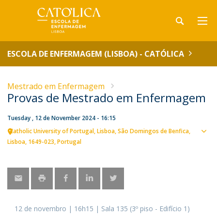
ESCOLA DE ENFERMAGEM (LISBOA) - CATÓLICA
Mestrado em Enfermagem
Provas de Mestrado em Enfermagem
Tuesday , 12 de November 2024 - 16:15
Catholic University of Portugal
Lisboa
São Domingos de Benfica,
Sho
Lisboa
1649-023
Portugal
map
12 de novembro | 16h15 | Sala 135 (3º piso - Edifício 1)