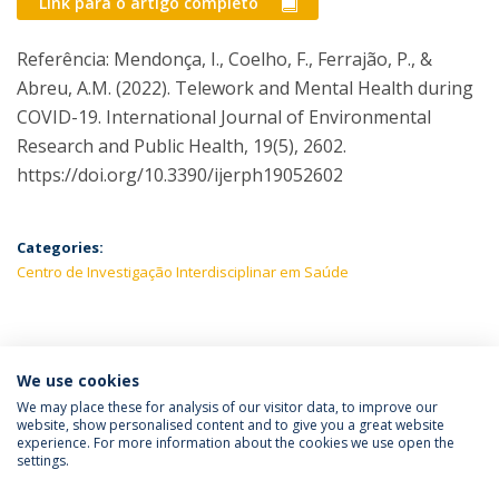
Link para o artigo completo
Referência: Mendonça, I., Coelho, F., Ferrajão, P., &
Abreu, A.M. (2022). Telework and Mental Health during
COVID-19. International Journal of Environmental
Research and Public Health, 19(5), 2602.
https://doi.org/10.3390/ijerph19052602
Categories:
Centro de Investigação Interdisciplinar em Saúde
LATEST NEWS
We use cookies
We may place these for analysis of our visitor data, to improve our
website, show personalised content and to give you a great website
experience. For more information about the cookies we use open the
Política de Privacidade
Termos e Condições
settings.
Direitos do Titular dos Dados