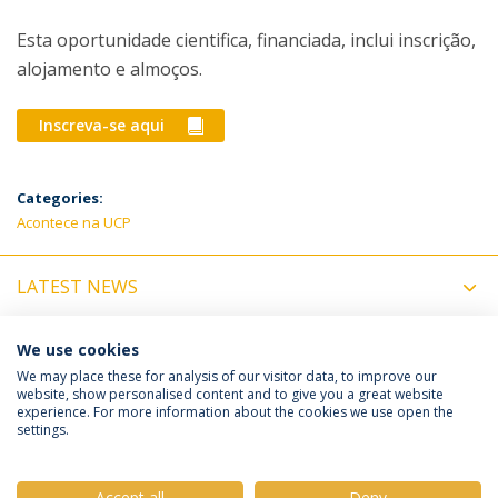
Esta oportunidade cientifica, financiada, inclui inscrição,
alojamento e almoços.
Inscreva-se aqui
Categories:
Acontece na UCP
LATEST NEWS
UPCOMING EVENTS
We use cookies
We may place these for analysis of our visitor data, to improve our
website, show personalised content and to give you a great website
experience. For more information about the cookies we use open the
Política de Privacidade
Termos e Condições
settings.
Direitos do Titular dos Dados
Accept all
Deny