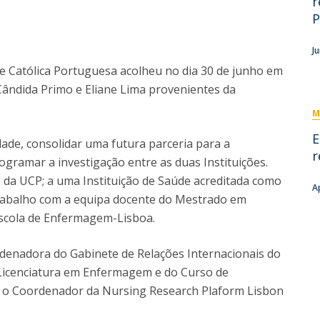
r
Eventos
P
Projetos desenvolvidos
C
J
de Católica Portuguesa acolheu no dia 30 de junho em
 Cândida Primo e Eliane Lima provenientes da
M
E
ade, consolidar uma futura parceria para a
r
gramar a investigação entre as duas Instituições.
s da UCP; a uma Instituição de Saúde acreditada como
A
rabalho com a equipa docente do Mestrado em
Escola de Enfermagem-Lisboa.
denadora do Gabinete de Relações Internacionais do
Licenciatura em Enfermagem e do Curso de
o Coordenador da Nursing Research Plaform Lisbon