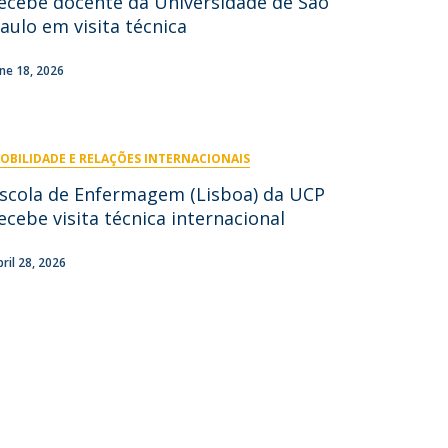
ecebe docente da Universidade de São
aulo em visita técnica
ontactos
une 18, 2026
OBILIDADE E RELAÇÕES INTERNACIONAIS
scola de Enfermagem (Lisboa) da UCP
ecebe visita técnica internacional
pril 28, 2026