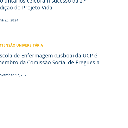
oluntários celebram sucesso da 2.ª
dição do Projeto Vida
ontactos
une 25, 2024
XTENSÃO UNIVERSITÁRIA
scola de Enfermagem (Lisboa) da UCP é
embro da Comissão Social de Freguesia
ovember 17, 2023