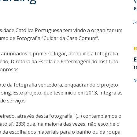
V
Eventos
e
Projetos desenvolvidos
C
J
rsidade Católica Portuguesa tem vindo a organizar um
rso de Fotografia “Cuidar da Casa Comum”.
E
anunciados o primeiro lugar, atribuído à fotografia
E
redo, Diretora da Escola de Enfermagem do Instituto
m
honrosas.
N
ote da fotografia vencedora, enquadrando o projeto
ing. Este projeto, que teve início em 2013, integra as
de serviços.
eiredo, através desta fotografia “(…) contemplamos o
o si’, 233) que, na maioria das vezes, não escolhe o
 da escolha dos materiais para o banho ou da roupa