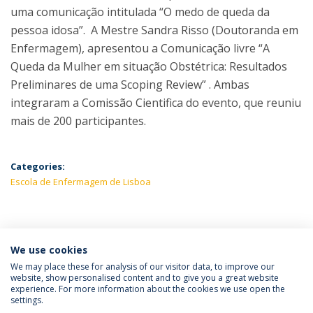
uma comunicação intitulada “O medo de queda da
pessoa idosa”. A Mestre Sandra Risso (Doutoranda em
Enfermagem), apresentou a Comunicação livre “A
Queda da Mulher em situação Obstétrica: Resultados
Preliminares de uma Scoping Review” . Ambas
integraram a Comissão Cientifica do evento, que reuniu
mais de 200 participantes.
Categories:
Escola de Enfermagem de Lisboa
LATEST NEWS
We use cookies
We may place these for analysis of our visitor data, to improve our
website, show personalised content and to give you a great website
experience. For more information about the cookies we use open the
Política de Privacidade
Termos e Condições
settings.
Direitos do Titular dos Dados