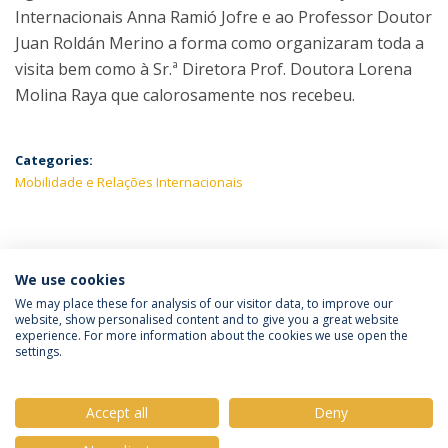
Internacionais Anna Ramió Jofre e ao Professor Doutor
Juan Roldán Merino a forma como organizaram toda a
visita bem como à Sr.ª Diretora Prof. Doutora Lorena
Molina Raya que calorosamente nos recebeu.
Categories:
Mobilidade e Relações Internacionais
LATEST NEWS
We use cookies
We may place these for analysis of our visitor data, to improve our
website, show personalised content and to give you a great website
experience. For more information about the cookies we use open the
Política de Privacidade
Termos e Condições
settings.
Direitos do Titular dos Dados
Accept all
Deny