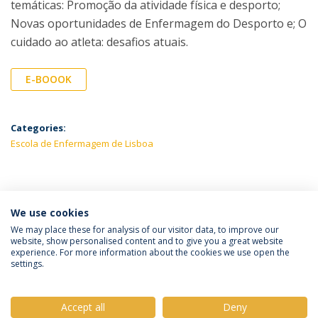
temáticas: Promoção da atividade física e desporto;
Novas oportunidades de Enfermagem do Desporto e; O
cuidado ao atleta: desafios atuais.
E-BOOOK
Categories:
Escola de Enfermagem de Lisboa
LATEST NEWS
We use cookies
We may place these for analysis of our visitor data, to improve our
website, show personalised content and to give you a great website
experience. For more information about the cookies we use open the
Política de Privacidade
Termos e Condições
settings.
Direitos do Titular dos Dados
Accept all
Deny