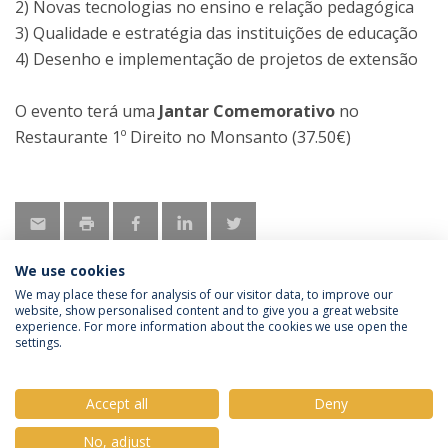
2) Novas tecnologias no ensino e relação pedagógica
3) Qualidade e estratégia das instituições de educação
4) Desenho e implementação de projetos de extensão
O evento terá uma
Jantar Comemorativo
no
Restaurante 1º Direito no Monsanto (37.50€)
We use cookies
We may place these for analysis of our visitor data, to improve our
website, show personalised content and to give you a great website
experience. For more information about the cookies we use open the
Política de Privacidade
Termos e Condições
settings.
Direitos do Titular dos Dados
Accept all
Deny
No, adjust