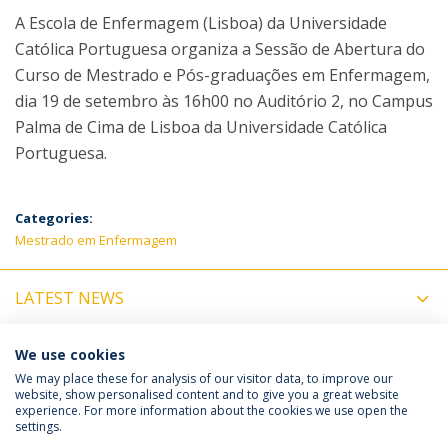
A Escola de Enfermagem (Lisboa) da Universidade
Católica Portuguesa organiza a Sessão de Abertura do
Curso de Mestrado e Pós-graduações em Enfermagem,
dia 19 de setembro às 16h00 no Auditório 2, no Campus
Palma de Cima de Lisboa da Universidade Católica
Portuguesa.
Categories:
Mestrado em Enfermagem
LATEST NEWS
UPCOMING EVENTS
We use cookies
We may place these for analysis of our visitor data, to improve our
website, show personalised content and to give you a great website
experience. For more information about the cookies we use open the
Política de Privacidade
Termos e Condições
settings.
Direitos do Titular dos Dados