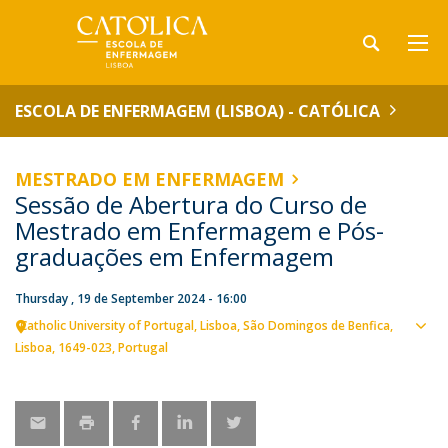
ESCOLA DE ENFERMAGEM (LISBOA) - CATÓLICA
MESTRADO EM ENFERMAGEM
Sessão de Abertura do Curso de
Mestrado em Enfermagem e Pós-
graduações em Enfermagem
Thursday , 19 de September 2024 - 16:00
Catholic University of Portugal
Lisboa
São Domingos de Benfica,
Sho
Lisboa
1649-023
Portugal
map