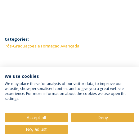
Categories:
Pós-Graduações e Formação Avançada
LATEST NEWS
We use cookies
We may place these for analysis of our visitor data, to improve our
website, show personalised content and to give you a great website
experience. For more information about the cookies we use open the
Política de Privacidade
Termos e Condições
settings.
Direitos do Titular dos Dados
Accept all
Deny
No, adjust
© 2026 Universidade Católica Portuguesa