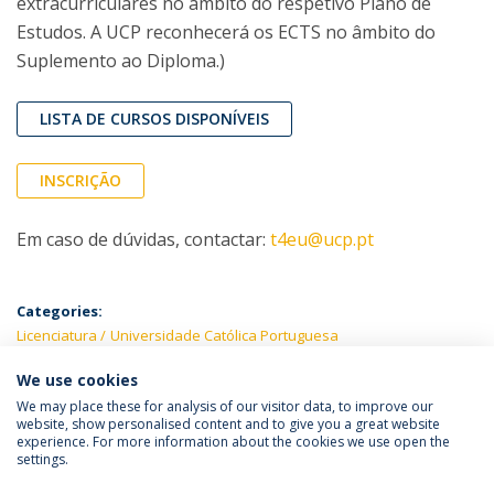
extracurriculares no âmbito do respetivo Plano de
Estudos. A UCP reconhecerá os ECTS no âmbito do
Suplemento ao Diploma.)
LISTA DE CURSOS DISPONÍVEIS
INSCRIÇÃO
Em caso de dúvidas, contactar:
t4eu@ucp.pt
Categories:
Licenciatura
Universidade Católica Portuguesa
We use cookies
We may place these for analysis of our visitor data, to improve our
website, show personalised content and to give you a great website
experience. For more information about the cookies we use open the
Política de Privacidade
Termos e Condições
settings.
Direitos do Titular dos Dados