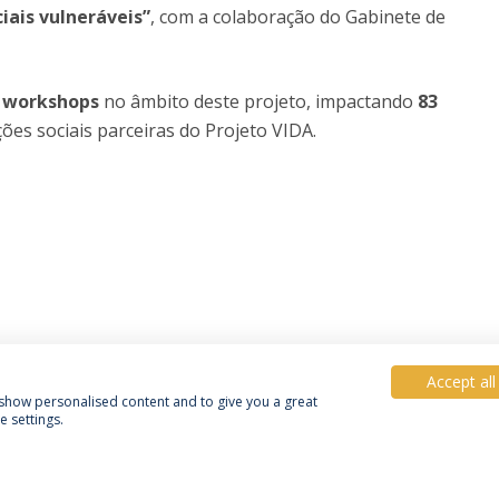
ais vulneráveis”
, com a colaboração do Gabinete de
 workshops
no âmbito deste projeto, impactando
83
ões sociais parceiras do Projeto VIDA.
Accept all
, show personalised content and to give you a great
 settings.
Política de Privacidade
Termos e Condições