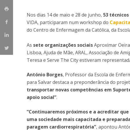
Nos dias 14 de maio e 28 de junho,
53 técnicos
VIDA, participaram num workshop do
Capacita
do Centro de Enfermagem da Católica, da Esco
As
sete organizações sociais
Aproximar Oeiras
Lisboa, Ajuda de Mãe, ARAL, Associação de Ami
Teresa e Serve The City estiveram representad
António Borges
, Professor da Escola de Enfe
para Salvar destaca a preponderância do proje
transportar novas competências em Suporte
apoio social”
.
“Continuaremos próximos e a acreditar que 
uma sociedade mais capacitada e preparada
paragem cardiorrespiratória”
, apontou Antó