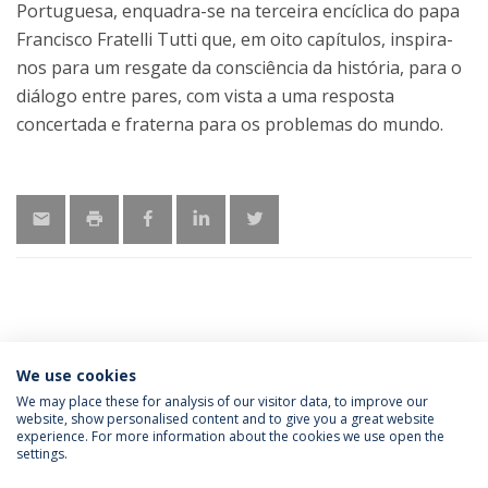
Portuguesa, enquadra-se na terceira encíclica do papa
Francisco Fratelli Tutti que, em oito capítulos, inspira-
nos para um resgate da consciência da história, para o
diálogo entre pares, com vista a uma resposta
concertada e fraterna para os problemas do mundo.
MORE INFORMATION
We use cookies
We may place these for analysis of our visitor data, to improve our
website, show personalised content and to give you a great website
experience. For more information about the cookies we use open the
Política de Privacidade
Termos e Condições
settings.
Direitos do Titular dos Dados