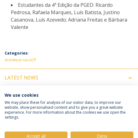
Estudantes da 4ª Edição da PGED: Ricardo
Pedrosa, Rafaela Marques, Luís Batista, Justino
Casanova, Luís Azevedo; Adriana Freitas e Bárbara
Valente
Categories:
Acontece na UCP
LATEST NEWS
UPCOMING EVENTS
We use cookies
We may place these for analysis of our visitor data, to improve our
website, show personalised content and to give you a great website
experience. For more information about the cookies we use open the
Política de Privacidade
Termos e Condições
settings.
Direitos do Titular dos Dados
Accept all
Deny