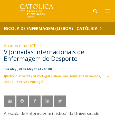
ESCOLA DE ENFERMAGEM (LISBOA) - CATÓLICA
Acontece na UCP
V Jornadas Internacionais de
Enfermagem do Desporto
Tuesday , 28 de May 2024 - 09:00
Catholic University of Portugal
Lisboa
São Domingos de Benfica,
Sho
Lisboa
1649-023
Portugal
map
A Escola de Enfermagem (Lisboa) da Universidade