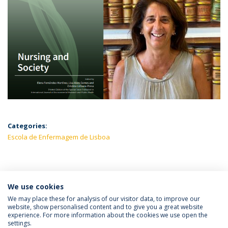
Categories:
Escola de Enfermagem de Lisboa
LATEST NEWS
We use cookies
We may place these for analysis of our visitor data, to improve our
website, show personalised content and to give you a great website
experience. For more information about the cookies we use open the
Política de Privacidade
Termos e Condições
settings.