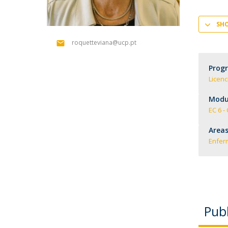
SH
roquetteviana@ucp.pt
Prog
Licen
Modul
EC 6 -
Areas
Enfe
Publ