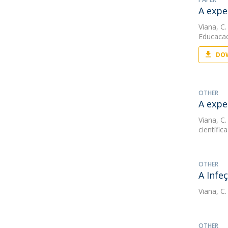
A expe
Viana, C.
Educaca
DOW
OTHER
A expe
Viana, C.
científic
OTHER
A Infe
Viana, C.
OTHER