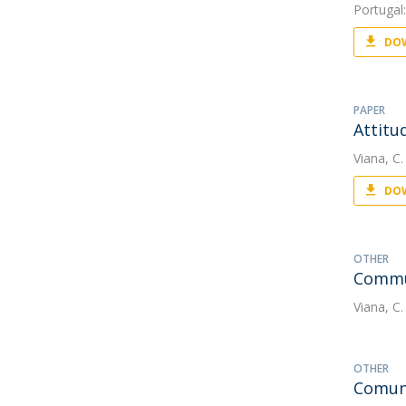
Portugal
DOW
PAPER
Attitu
Viana, C.
DOW
OTHER
Commun
Viana, C.
OTHER
Comuni