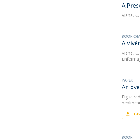
A Pres
Viana, C.
BOOK CH
A Vivê
Viana, C.
Enferma
PAPER
An ove
Figueired
healthca
DOW
BOOK