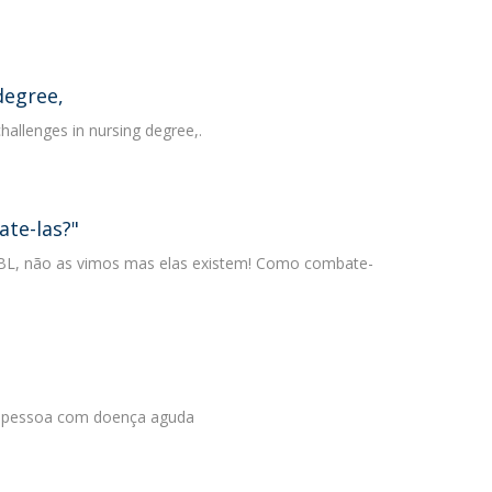
degree,
hallenges in nursing degree,.
te-las?"
ESBL, não as vimos mas elas existem! Como combate-
 à pessoa com doença aguda