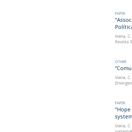
PAPER
"Assoc
Polític
Viana, C.
Revista S
OTHER
"Comun
Viana, C.
Emergent
PAPER
"Hope 
system
Viana, C.
systemat