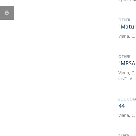
OTHER
"Matur
Viana, C.
OTHER
"MRSA 
Viana, C.
las?". V
BOOK CH
44
Viana, C.
PAPER