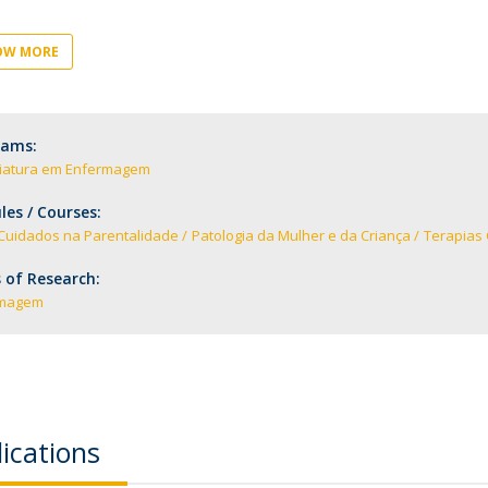
Eventos
Projetos desenvolvidos
C
OW MORE
rams:
ciatura em Enfermagem
es / Courses:
 Cuidados na Parentalidade
Patologia da Mulher e da Criança
Terapias
 of Research:
rmagem
ications