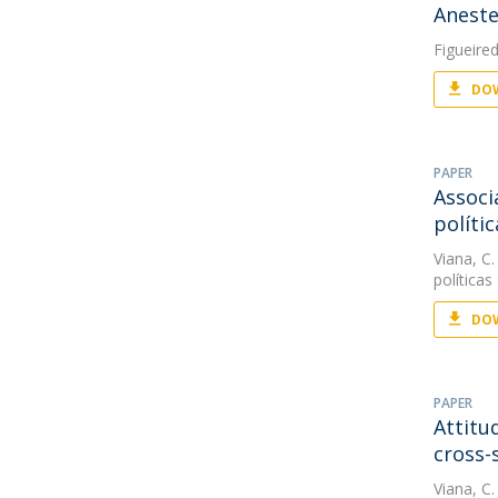
Aneste
Figueired
DOW
PAPER
Associ
polític
Viana, C.
políticas 
DOW
PAPER
Attitu
cross-
Viana, C.