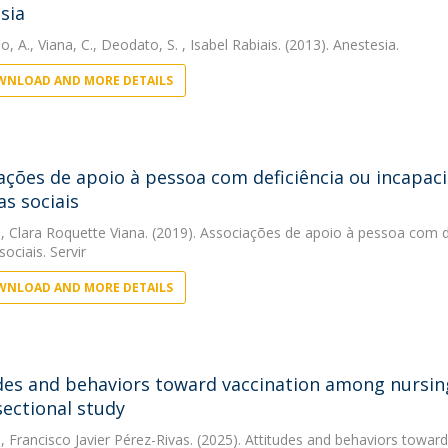
sia
o, A.
,
Viana, C.
,
Deodato, S.
, Isabel Rabiais. (2013). Anestesia.
NLOAD AND MORE DETAILS
ações de apoio à pessoa com deficiência ou incapac
as sociais
, Clara Roquette Viana. (2019). Associações de apoio à pessoa com d
sociais. Servir
NLOAD AND MORE DETAILS
des and behaviors toward vaccination among nursin
sectional study
, Francisco Javier Pérez-Rivas. (2025). Attitudes and behaviors towa