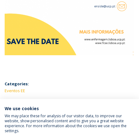
Categories:
Eventos EE
LATEST NEWS
We use cookies
We may place these for analysis of our visitor data, to improve our
website, show personalised content and to give you a great website
experience. For more information about the cookies we use open the
Política de Privacidade
Termos e Condições
settings.
Direitos do Titular dos Dados