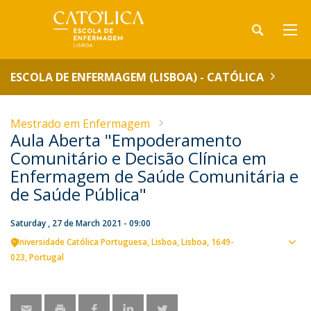
ESCOLA DE ENFERMAGEM (LISBOA) - CATÓLICA
Mestrado em Enfermagem
Aula Aberta "Empoderamento
Comunitário e Decisão Clínica em
Enfermagem de Saúde Comunitária e
de Saúde Pública"
Saturday , 27 de March 2021 - 09:00
Universidade Católica Portuguesa
Lisboa
Lisboa
1649-
Sho
023
Portugal
map