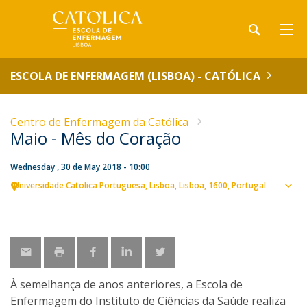
ESCOLA DE ENFERMAGEM (LISBOA) - CATÓLICA
Centro de Enfermagem da Católica
Maio - Mês do Coração
Wednesday , 30 de May 2018 - 10:00
Universidade Catolica Portuguesa
Lisboa
Lisboa
1600
Portugal
Sho
map
À semelhança de anos anteriores, a Escola de
Enfermagem do Instituto de Ciências da Saúde realiza