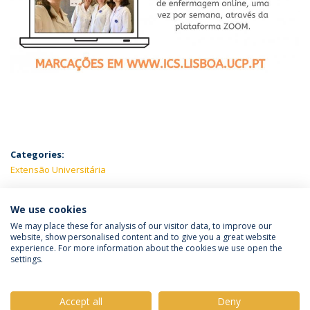
Categories:
Extensão Universitária
LATEST NEWS
We use cookies
We may place these for analysis of our visitor data, to improve our
website, show personalised content and to give you a great website
experience. For more information about the cookies we use open the
Política de Privacidade
Termos e Condições
settings.
Direitos do Titular dos Dados
Accept all
Deny