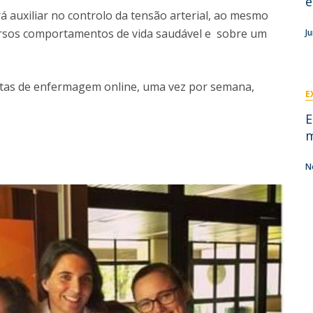
e
Eventos
 auxiliar no controlo da tensão arterial, ao mesmo
Projetos desenvolvidos
C
ersos comportamentos de vida saudável e sobre um
J
ltas de enfermagem online, uma vez por semana,
E
E
m
N