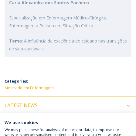
Carla Alexandra dos Santos Pacheco
Especialização em Enfermagem Médico-Cirúrgica,
Enfermagem à Pessoa em Situação Crítica
Tema
: A influência da excelência do cuidado nas transições
de vida saudáveis
Categories:
Mestrado em Enfermagem
LATEST NEWS
UPCOMING EVENTS
We use cookies
We may place these for analysis of our visitor data, to improve our
website, show personalised content and to give you a great website