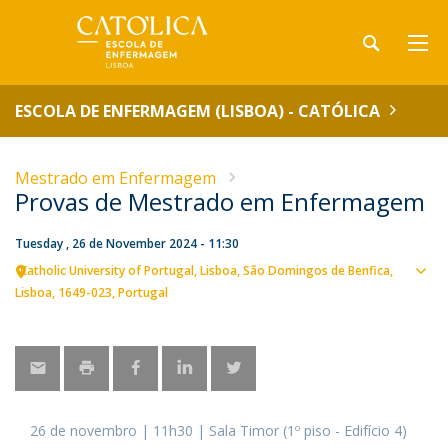
ESCOLA DE ENFERMAGEM (LISBOA) - CATÓLICA
Mestrado em Enfermagem
Provas de Mestrado em Enfermagem
Tuesday , 26 de November 2024 - 11:30
Catholic University of Portugal
Lisboa
São Domingos de Benfica,
Sho
Lisboa
1649-023
Portugal
map
26 de novembro | 11h30 | Sala Timor (1º piso - Edifício 4)