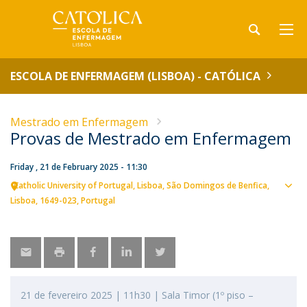
ESCOLA DE ENFERMAGEM (LISBOA) - CATÓLICA
Mestrado em Enfermagem
Provas de Mestrado em Enfermagem
Friday , 21 de February 2025 - 11:30
Catholic University of Portugal
Lisboa
São Domingos de Benfica,
Sho
Lisboa
1649-023
Portugal
map
21 de fevereiro 2025 | 11h30 | Sala Timor (1º piso –