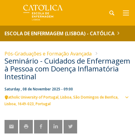
ESCOLA DE ENFERMAGEM (LISBOA) - CATÓLICA
Pós-Graduações e Formação Avançada
Seminário - Cuidados de Enfermagem
à Pessoa com Doença Inflamatória
Intestinal
Saturday , 08 de November 2025 - 09:00
Catholic University of Portugal
Lisboa
São Domingos de Benfica,
Sho
Lisboa
1649-023
Portugal
map